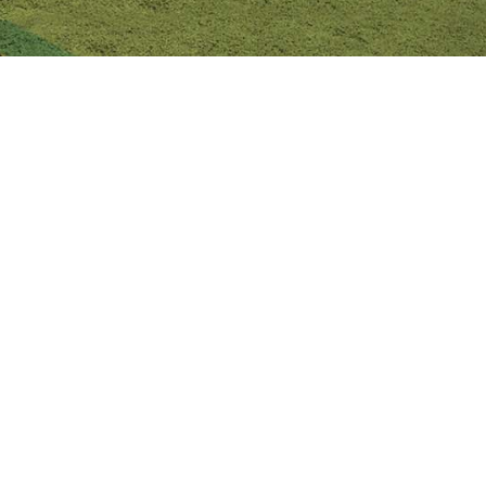
¡ENVÍANOS UN MENSAJE!
Los campos marcados con (*) son obligatorios.
Nombre y Apellido (*)
Número de celular (*)